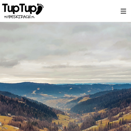
19
BIESZCZADY 2024
MARZEC
2024
7
NOWY SĄCZ – KRYNICA
MARZEC
2024
4
JESIEŃ? BIESZCZADY!
LISTOPAD
2023