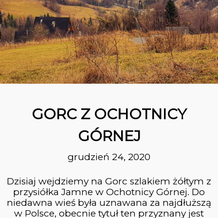
31
Z KRYNICY DO RYTRA
PAŹDZIERNIK
2023
26
PRZEWODNIK
PAŹDZIERNIK
BESKIDZKI ALBERT K.
GORC Z OCHOTNICY
2023
GÓRNEJ
26
grudzień 24, 2020
SZCZAWNICA –
PAŹDZIERNIK
WYSOKA – JAWORKI
2023
Dzisiaj wejdziemy na Gorc szlakiem żółtym z
przysiółka Jamne w Ochotnicy Górnej. Do
niedawna wieś była uznawana za najdłuższą
10
w Polsce, obecnie tytuł ten przyznany jest