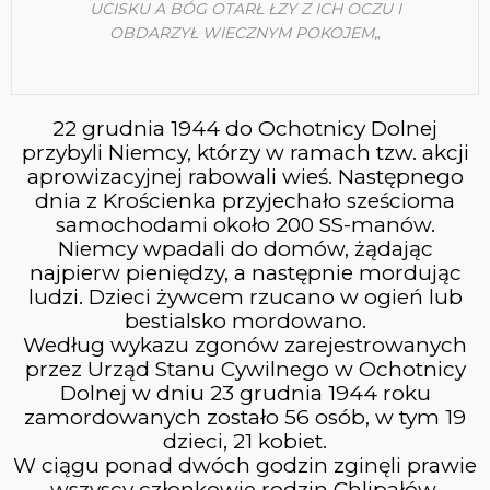
UCISKU A BÓG OTARŁ ŁZY Z ICH OCZU I
3
OBDARZYŁ WIECZNYM POKOJEM
„
WYJAZD W BIESZCZADY
CZERWIEC
2023
22 grudnia 1944 do Ochotnicy Dolnej
przybyli Niemcy, którzy w ramach tzw. akcji
16
aprowizacyjnej rabowali wieś. Następnego
dnia z Krościenka przyjechało sześcioma
WYCIECZKA NA PRZEHYBE
MAJ
samochodami około 200 SS-manów.
2023
Niemcy wpadali do domów, żądając
najpierw pieniędzy, a następnie mordując
ludzi. Dzieci żywcem rzucano w ogień lub
bestialsko mordowano.
Według wykazu zgonów zarejestrowanych
przez Urząd Stanu Cywilnego w Ochotnicy
Dolnej w dniu 23 grudnia 1944 roku
zamordowanych zostało 56 osób, w tym 19
dzieci, 21 kobiet.
W ciągu ponad dwóch godzin zginęli prawie
wszyscy członkowie rodzin Chlipałów,