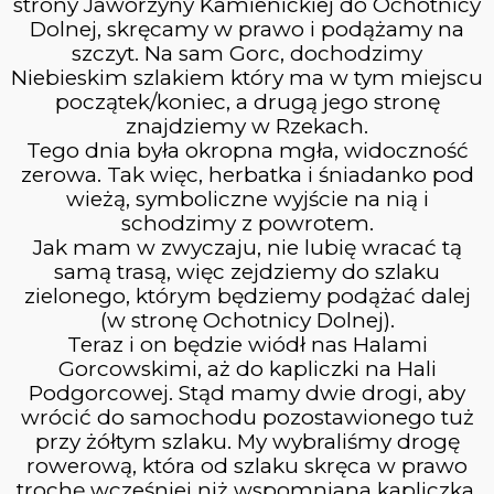
strony Jaworzyny Kamienickiej do Ochotnicy
Dolnej, skręcamy w prawo i podążamy na
szczyt. Na sam Gorc, dochodzimy
Niebieskim szlakiem który ma w tym miejscu
początek/koniec, a drugą jego stronę
znajdziemy w Rzekach.
Tego dnia była okropna mgła, widoczność
zerowa. Tak więc, herbatka i śniadanko pod
wieżą, symboliczne wyjście na nią i
schodzimy z powrotem.
Jak mam w zwyczaju, nie lubię wracać tą
samą trasą, więc zejdziemy do szlaku
zielonego, którym będziemy podążać dalej
(w stronę Ochotnicy Dolnej).
Teraz i on będzie wiódł nas Halami
Gorcowskimi, aż do kapliczki na Hali
Podgorcowej. Stąd mamy dwie drogi, aby
wrócić do samochodu pozostawionego tuż
przy żółtym szlaku. My wybraliśmy drogę
rowerową, która od szlaku skręca w prawo
trochę wcześniej niż wspomniana kapliczka.