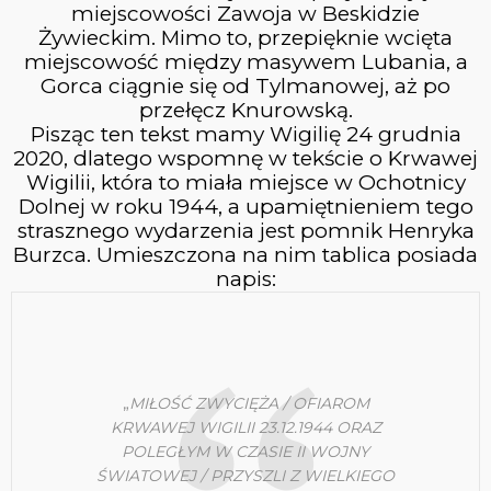
CIEPŁY WSCHÓD
WRZESIEŃ
miejscowości Zawoja w Beskidzie
SŁOŃCA
2023
Żywieckim. Mimo to, przepięknie wcięta
miejscowość między masywem Lubania, a
Gorca ciągnie się od Tylmanowej, aż po
przełęcz Knurowską.
6
Pisząc ten tekst mamy Wigilię 24 grudnia
MAGURA WITOWSKA &
WRZESIEŃ
2020, dlatego wspomnę w tekście o Krwawej
GRZYWACKA GÓRA
2023
Wigilii, która to miała miejsce w Ochotnicy
Dolnej w roku 1944, a upamiętnieniem tego
strasznego wydarzenia jest pomnik Henryka
20
Burzca. Umieszczona na nim tablica posiada
napis:
BURZOWA POGODA
LIPIEC
2023
10
„
MIŁOŚĆ ZWYCIĘŻA / OFIAROM
PIENINY
CZERWIEC
KRWAWEJ WIGILII 23.12.1944 ORAZ
2023
POLEGŁYM W CZASIE II WOJNY
ŚWIATOWEJ / PRZYSZLI Z WIELKIEGO