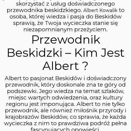
CIEPŁY WSCHÓD
WRZESIEŃ
skorzystać z usług doświadczonego
SŁOŃCA
2023
przewodnika beskidzkiego.
to
Albert Kowalik
osoba, której wiedza i pasja do Beskidów
sprawią, że Twoja wycieczka stanie się
niezapomnianym przeżyciem.
6
Przewodnik
MAGURA WITOWSKA &
WRZESIEŃ
GRZYWACKA GÓRA
2023
Beskidzki – Kim Jest
Albert ?
20
BURZOWA POGODA
LIPIEC
Albert to pasjonat Beskidów i doświadczony
2023
przewodnik, który doskonale zna te góry od
podszewki. Jego wiedza na temat szlaków,
miejsc wartych odwiedzenia, oraz kultury
10
regionu jest imponująca. Albert to nie tylko
przewodnik, ale również miłośnik przyrody i
PIENINY
CZERWIEC
krajobrazów Beskidów, co sprawia, że każda
2023
wycieczka z nim to prawdziwa podróż pełna
fascynujących opowieści.