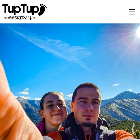
19
BIESZCZADY 2024
MARZEC
2024
7
NOWY SĄCZ – KRYNICA
MARZEC
2024
4
JESIEŃ? BIESZCZADY!
LISTOPAD
2023