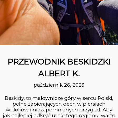
31
Z KRYNICY DO RYTRA
PAŹDZIERNIK
2023
26
PRZEWODNIK
PAŹDZIERNIK
BESKIDZKI ALBERT K.
PRZEWODNIK BESKIDZKI
2023
ALBERT K.
26
październik 26, 2023
SZCZAWNICA –
PAŹDZIERNIK
WYSOKA – JAWORKI
2023
Beskidy, to malownicze góry w sercu Polski,
pełne zapierających dech w piersiach
widoków i niezapomnianych przygód. Aby
10
jak najlepiej odkryć uroki tego regionu, warto