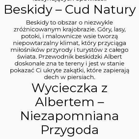
Beskidy – Cud Natury
3
WYJAZD W BIESZCZADY
CZERWIEC
Beskidy to obszar o niezwykle
2023
zróżnicowanym krajobrazie. Góry, lasy,
potoki, i malownicze wsie tworzą
niepowtarzalny klimat, który przyciąga
16
miłośników przyrody i turystów z całego
świata. Przewodnik beskidzki Albert
WYCIECZKA NA PRZEHYBE
MAJ
doskonale zna te tereny i jest w stanie
2023
pokazać Ci ukryte zakątki, które zapierają
dech w piersiach.
Wycieczka z
Albertem –
Niezapomniana
Przygoda