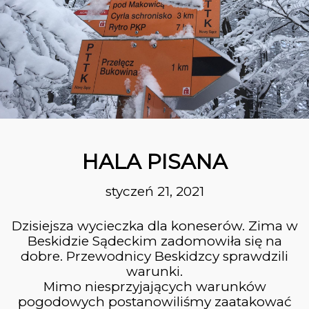
31
Z KRYNICY DO RYTRA
PAŹDZIERNIK
2023
26
PRZEWODNIK
PAŹDZIERNIK
BESKIDZKI ALBERT K.
2023
HALA PISANA
styczeń 21, 2021
26
Dzisiejsza wycieczka dla koneserów. Zima w
SZCZAWNICA –
PAŹDZIERNIK
WYSOKA – JAWORKI
Beskidzie Sądeckim zadomowiła się na
2023
dobre. Przewodnicy Beskidzcy sprawdzili
warunki.
Mimo niesprzyjających warunków
10
pogodowych postanowiliśmy zaatakować