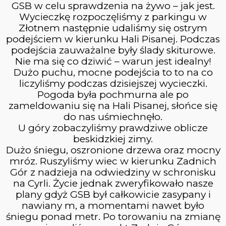
CIEPŁY WSCHÓD
WRZESIEŃ
GSB w celu sprawdzenia na żywo – jak jest.
SŁOŃCA
2023
Wycieczkę rozpoczęliśmy z parkingu w
Złotnem następnie udaliśmy się ostrym
podejściem w kierunku Hali Pisanej. Podczas
podejścia zauważalne były ślady skiturowe.
6
Nie ma się co dziwić – warun jest idealny!
MAGURA WITOWSKA &
WRZESIEŃ
Dużo puchu, mocne podejścia to to na co
GRZYWACKA GÓRA
2023
liczyliśmy podczas dzisiejszej wycieczki.
Pogoda była pochmurna ale po
zameldowaniu się na Hali Pisanej, słońce się
20
do nas uśmiechnęło.
U góry zobaczyliśmy prawdziwe oblicze
BURZOWA POGODA
LIPIEC
beskidzkiej zimy.
2023
Dużo śniegu, oszronione drzewa oraz mocny
mróz. Ruszyliśmy wiec w kierunku Zadnich
Gór z nadzieja na odwiedziny w schronisku
10
na Cyrli. Życie jednak zweryfikowało nasze
PIENINY
CZERWIEC
plany gdyż GSB był całkowicie zasypany i
2023
nawiany m, a momentami nawet było
śniegu ponad metr. Po torowaniu na zmianę