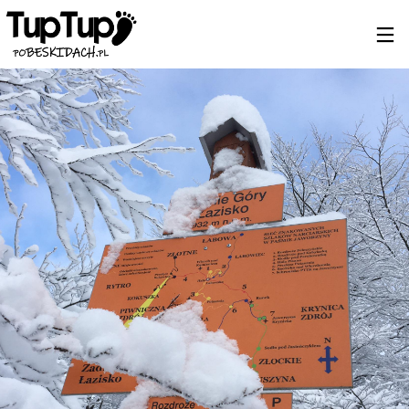
19
BIESZCZADY 2024
MARZEC
2024
7
NOWY SĄCZ – KRYNICA
MARZEC
2024
4
JESIEŃ? BIESZCZADY!
LISTOPAD
2023