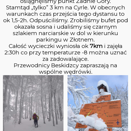
osiągnęliśmy punkt Zadnie Góry.
Stamtąd „tylko” 3 km na Cyrle. W obecnych
3
warunkach czas przejścia tego dystansu to
WYJAZD W BIESZCZADY
CZERWIEC
ok 1,5-2h. Odpuściliśmy. Zrobiliśmy bufet pod
2023
okazała sosna i udaliśmy się czarnym
szlakiem narciarskie w dol w kierunku
parkingu w Złotnem.
16
Całość wycieczki wyniosła ok
7km
i zajęła
2:30h co przy temperaturze -8 można uznać
WYCIECZKA NA PRZEHYBE
MAJ
za zadowalające.
2023
Przewodnicy Beskidzcy zapraszają na
wspólne wędrówki.