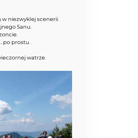
 niezwyklej scenerii.
ojnego Sanu.
zoncie.
…po prostu .
ieczornej watrze.