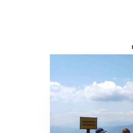
19
BIESZCZADY 2024
MARZEC
2024
31
Z KRYNICY DO
PAŹDZIERNIK
RYTRA
2023
10
CIEPŁY WSCHÓD
WRZESIEŃ
SŁOŃCA
2023