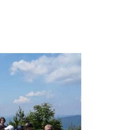
JESIEŃ?
BIESZCZADY!
SZCZAWNICA –
IK
WYSOKA –
JAWORKI
BURZOWA POGODA