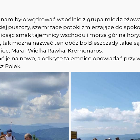
nam było wędrować wspólnie z grupa młodzieżową w
ckiej puszczy, szemrzące potoki zmierzające do spok
niosąc smak tajemnicy wschodu i morza gór na hory
, tak można nazwać ten obóz bo Bieszczady takie są
iec, Mała i Wielka Rawka, Kremenaros.
ć je na nowo, a odkryte tajemnice opowiadać przy w
z Polek.