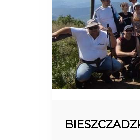
10
PIENINY
CZERWIEC
2023
BIESZCZADZ