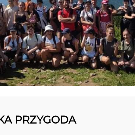
GRZYWACKA
GÓRA
3
16
WYJAZD W
W
CZERWIEC
MAJ
BIESZCZADY
P
2023
2023
KA PRZYGODA