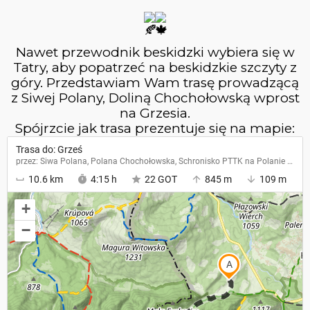
CIEPŁY WSCHÓD
WRZESIEŃ
SŁOŃCA
2023
Nawet przewodnik beskidzki wybiera się w
Tatry, aby popatrzeć na beskidzkie szczyty z
6
góry. Przedstawiam Wam trasę prowadzącą
MAGURA WITOWSKA &
WRZESIEŃ
z Siwej Polany, Doliną Chochołowską wprost
GRZYWACKA GÓRA
2023
na Grzesia.
Spójrzcie jak trasa prezentuje się na mapie:
20
BURZOWA POGODA
LIPIEC
2023
10
PIENINY
CZERWIEC
2023