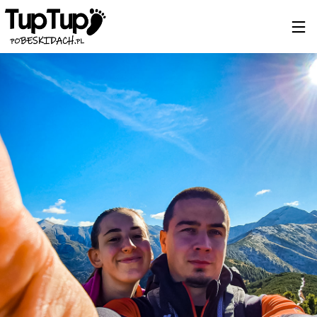
19
BIESZCZADY 2024
MARZEC
2024
7
NOWY SĄCZ – KRYNICA
MARZEC
2024
4
JESIEŃ? BIESZCZADY!
LISTOPAD
2023