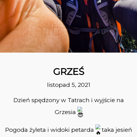
31
Z KRYNICY DO RYTRA
PAŹDZIERNIK
2023
26
PRZEWODNIK
PAŹDZIERNIK
BESKIDZKI ALBERT K.
2023
GRZEŚ
listopad 5, 2021
26
Dzień spędzony w Tatrach i wyjście na
SZCZAWNICA –
PAŹDZIERNIK
WYSOKA – JAWORKI
2023
Grzesia
Pogoda żyleta i widoki petarda
taka jesień
10