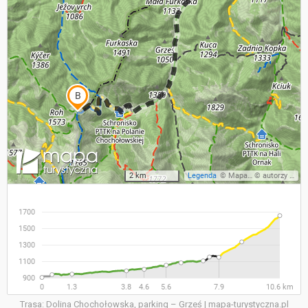
3
WYJAZD W BIESZCZADY
CZERWIEC
2023
16
WYCIECZKA NA PRZEHYBE
MAJ
2023
Trasa: Dolina Chochołowska, parking – Grześ | mapa-turystyczna.pl