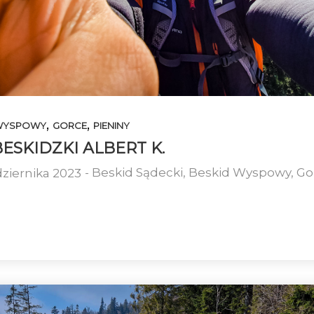
GRZYWACKA
GÓRA
3
16
WYJAZD W
W
CZERWIEC
MAJ
BIESZCZADY
P
2023
2023
,
,
 WYSPOWY
GORCE
PIENINY
SKIDZKI ALBERT K.
-
Beskid Sądecki
,
Beskid Wyspowy
,
Go
ziernika 2023