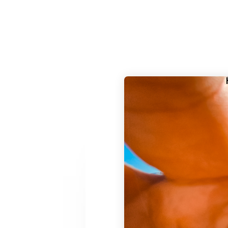
19
BIESZCZADY 2024
MARZEC
2024
31
Z KRYNICY DO
PAŹDZIERNIK
RYTRA
2023
10
CIEPŁY WSCHÓD
WRZESIEŃ
SŁOŃCA
2023