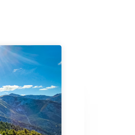
JESIEŃ?
BIESZCZADY!
SZCZAWNICA –
IK
WYSOKA –
JAWORKI
BURZOWA POGODA