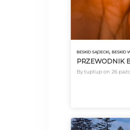
10
PIENINY
CZERWIEC
2023
,
BESKID SĄDECKI
BESKID
PRZEWODNIK BE
By
tuptup
on
26 paźd