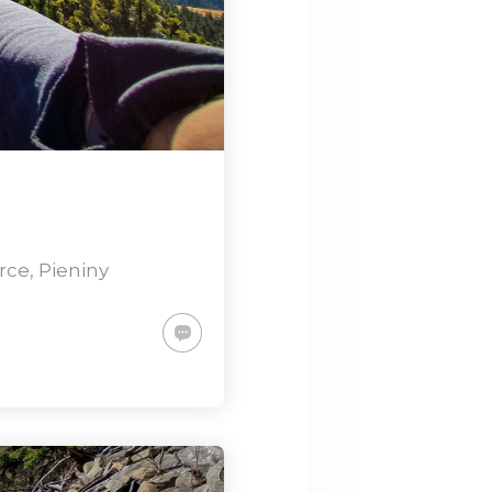
YCIECZKA NA
RZEHYBE
rce
,
Pieniny