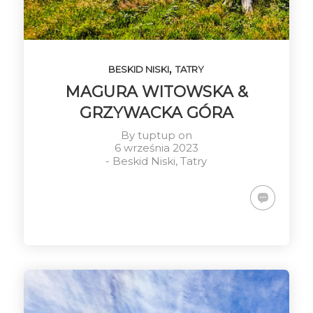
WSCHÓD
WITOWSKA &
POGODA
SŁOŃCA
GRZYWACKA
GÓRA
10
3
16
CZERWIEC
CZERWIEC
MAJ
,
2023
BESKID NISKI
2023
TATRY
2023
PIENINY
WYJAZD W
WYCIECZKA
MAGURA WITOWSKA &
BIESZCZADY
NA
PRZEHYBE
GRZYWACKA GÓRA
By
tuptup
on
6 września 2023
-
Beskid Niski
,
Tatry