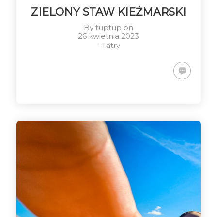
ZIELONY STAW KIEŻMARSKI
By
tuptup
on
26 kwietnia 2023
-
Tatry