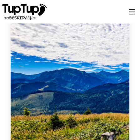
19
7
4
MARZEC
MARZEC
LISTOPAD
2024
2024
2023
BIESZCZADY
NOWY
JESIEŃ?
2024
SĄCZ –
BIESZCZADY!
KRYNICA
31
26
26
PAŹDZIERNIK
PAŹDZIERNIK
PAŹDZIERNIK
2023
2023
2023
Z KRYNICY DO
PRZEWODNIK
SZCZAWNICA
RYTRA
BESKIDZKI
– WYSOKA –
ALBERT K.
JAWORKI
10
6
20
WRZESIEŃ
WRZESIEŃ
LIPIEC
2023
2023
2023
CIEPŁY
MAGURA
BURZOWA