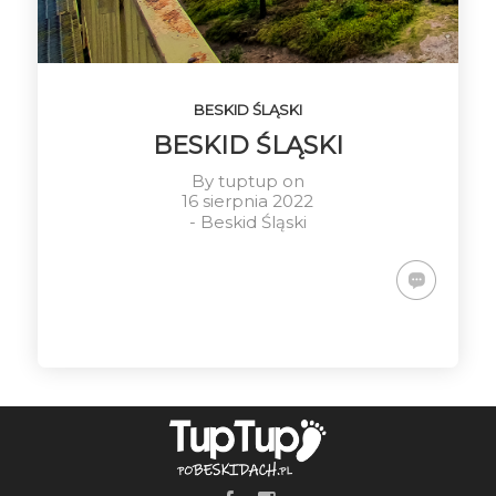
WSCHÓD
WITOWSKA &
POGODA
SŁOŃCA
GRZYWACKA
GÓRA
10
3
16
CZERWIEC
CZERWIEC
MAJ
2023
BESKID ŚLĄSKI
2023
2023
PIENINY
WYJAZD W
WYCIECZKA
BESKID ŚLĄSKI
BIESZCZADY
NA
PRZEHYBE
By
tuptup
on
16 sierpnia 2022
-
Beskid Śląski