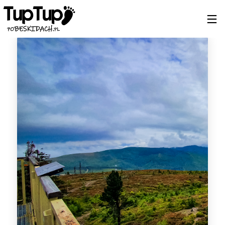
19
7
4
MARZEC
MARZEC
LISTOPAD
2024
2024
2023
BIESZCZADY
NOWY
JESIEŃ?
2024
SĄCZ –
BIESZCZADY!
KRYNICA
31
26
26
PAŹDZIERNIK
PAŹDZIERNIK
PAŹDZIERNIK
2023
2023
2023
Z KRYNICY DO
PRZEWODNIK
SZCZAWNICA
RYTRA
BESKIDZKI
– WYSOKA –
ALBERT K.
JAWORKI
10
6
20
WRZESIEŃ
WRZESIEŃ
LIPIEC
2023
2023
2023
CIEPŁY
MAGURA
BURZOWA